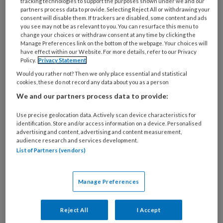
tracking technologies to support the purposes shown under we and our
ofwel: een gezichtsmasker dat deeltjes filtert.
partners process data to provide. Selecting Reject All or withdrawing your
consent will disable them. If trackers are disabled, some content and ads
Het toegevoegde getal (FFP 1, 2 of 3) drukt uit
you see may not be as relevant to you. You can resurface this menu to
hoe sterk de ingeademde lucht wordt
change your choices or withdraw consent at any time by clicking the
Manage Preferences link on the bottom of the webpage. Your choices will
gefilterd. Hoe hoger het getal, hoe meer
have effect within our Website. For more details, refer to our Privacy
Policy.
Privacy Statement
bescherming. In de zorg wordt vooral gebruik
Would you rather not? Then we only place essential and statistical
gemaakt van FFP1- en FFP2-maskers. De
cookies, these do not record any data about you as a person
maskers hebben de opschriften FFP1
We and our partners process data to provide:
(minimaal 80% van de deeltjes wordt
tegengehouden), FFP2 (94%) of FFP3 (99%).
Use precise geolocation data. Actively scan device characteristics for
identification. Store and/or access information on a device. Personalised
Ook hebben de maskers een CE-markering. De
advertising and content, advertising and content measurement,
audience research and services development.
maskers worden getoetst op basis van de norm
List of Partners (vendors)
NEN-EN 149 +A1 en moeten voldoen aan de
Europese Verordening Persoonlijke
beschermingsmiddelen (EC 2016/425). De
Manage Preferences
Inspectie SZW houdt toezicht op deze
persoonlijke beschermingsmiddelen als ze voor
Reject All
I Accept