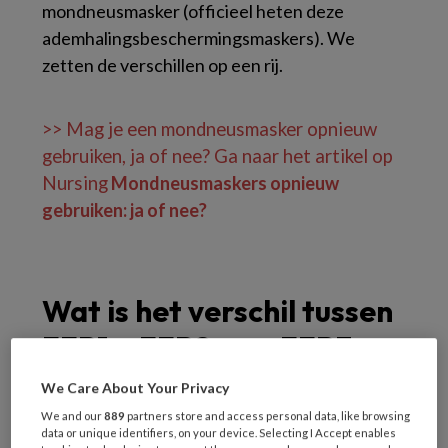
mondneusmasker (officieel heten deze
ademhalingsbeschermingsmaskers). We
zetten de verschillen op een rij.
>> Mag je een mondneusmasker opnieuw
gebruiken, ja of nee? Ga naar het artikel op
Nursing
Mondneusmaskers opnieuw
gebruiken: ja of nee?
Wat is het verschil tussen
FFP1-, FFP2-, en FFP3-
mondneusmaskers?
We Care About Your Privacy
We and our
889
partners store and access personal data, like browsing
data or unique identifiers, on your device. Selecting I Accept enables
FFP staat voor Filtering Facepiece Particle;