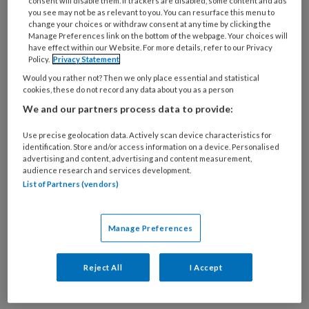
consent will disable them. If trackers are disabled, some content and ads
you see may not be as relevant to you. You can resurface this menu to
change your choices or withdraw consent at any time by clicking the
Er was een incidenteel consult voor hem
Manage Preferences link on the bottom of the webpage. Your choices will
ingepland omdat hij belde dat hij na het
have effect within our Website. For more details, refer to our Privacy
Policy.
Privacy Statement
ongeluk een gebroken ’tand’ dacht te hebben,
Would you rather not? Then we only place essential and statistical
en of ik daar even naar kon kijken.
cookies, these do not record any data about you as a person
Het blijft vreemd hoe vaak mensen een kies
We and our partners process data to provide:
een tand noemen!
Use precise geolocation data. Actively scan device characteristics for
identification. Store and/or access information on a device. Personalised
Advocaat is hij nota bene! Onverzekerd op zo’n
advertising and content, advertising and content measurement,
audience research and services development.
ding en stel je voor dat hij een voetganger had
List of Partners (vendors)
meegenomen in zijn val, of wél met zijn
bovenfrontje in de stoeprand gebeten had! Hij
zou toch beter moeten weten!
Manage Preferences
…En deze dan: het kan zo in de krant!
Reject All
I Accept
Tamara de balieassistente was vergeten de