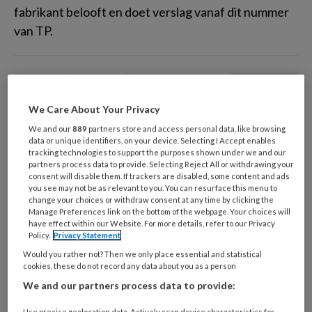
fabrikant belooft en doet verslag vanaf dit nummer
van TP.
Positieve effecten
van
We Care About Your Privacy
bloedplaatjesrijk
We and our
889
partners store and access personal data, like browsing
data or unique identifiers, on your device. Selecting I Accept enables
fibrine op osseo-integratie
tracking technologies to support the purposes shown under we and our
partners process data to provide. Selecting Reject All or withdrawing your
consent will disable them. If trackers are disabled, some content and ads
you see may not be as relevant to you. You can resurface this menu to
Genezingsprocessen worden gemedieerd door een
change your choices or withdraw consent at any time by clicking the
Manage Preferences link on the bottom of the webpage. Your choices will
scala aan intracellulaire en extracellulaire reacties
have effect within our Website. For more details, refer to our Privacy
die gestuurd worden door eiwitsignalen.
Policy.
Privacy Statement
Bloedplaatjes zijn verantwoordelijk voor dit
Would you rather not? Then we only place essential and statistical
cookies, these do not record any data about you as a person
genezingsproces door de vorming van een
We and our partners process data to provide:
bloedstolsel en het vrijkomen van groeifactoren.
Bloedplaatjesrijk fibrine (PRF) is een fibrinenetwerk
Use precise geolocation data. Actively scan device characteristics for