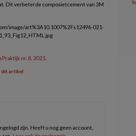
T
aat. Dit verbeterde composietcement van 3M
Praktijk nr. 8, 2021
.
 dit artikel
gelogd zijn. Heeft u nog geen account,
 aan.
Lees ook de spelregels
.