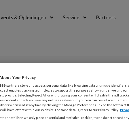
vents & Opleidingen
Service
Partners
About Your Privacy
L
Opslaan
Reacties
Delen
889
partners store and access personal data, like browsing data or unique identifiers, 
0
 Accept enables tracking technologies to support the purposes shown under we and our
 to provide. Selecting Reject All or withdrawing your consent will disable them. If track
7
me content and ads you see may not be as relevant to you. You can resurface this menu
lijm
ithdraw consent at any time by clicking the Manage Preferences link on the bottom of 
A
 will have effect within our Website. For more details, refer to our Privacy Policy.
Priva
m
ther not? Then we only place essential and statistical cookies, these do not record an
mensie: een testteam van vijf