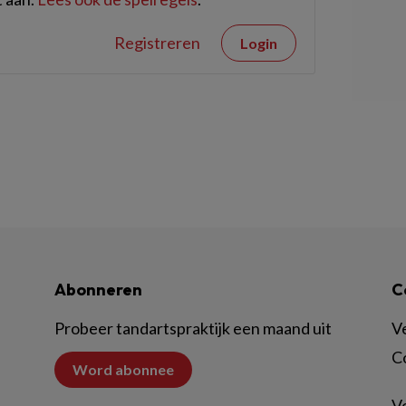
Registreren
Login
Abonneren
C
Probeer tandartspraktijk een maand uit
V
C
Word abonnee
Vo