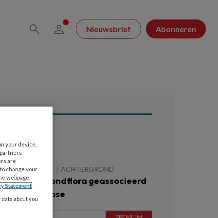
Nieuwsbrief
Abonneren
ees ook
on your device.
 partners
ers are
 AUGUSTUS 2026
ACHTERGROND
 to change your
the webpage.
fwijkende mondflora geassocieerd
cy Statement
et handartrose
y data about you