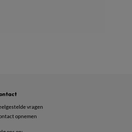
ontact
eelgestelde vragen
ontact opnemen
lg ons op: