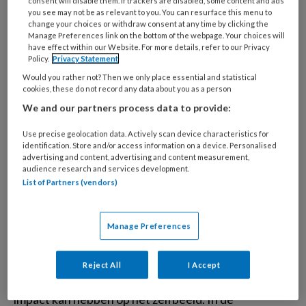
Een waardig
consent will disable them. If trackers are disabled, some content and ads
you see may not be as relevant to you. You can resurface this menu to
afscheid
change your choices or withdraw consent at any time by clicking the
Manage Preferences link on the bottom of the webpage. Your choices will
have effect within our Website. For more details, refer to our Privacy
Policy.
Privacy Statement
Het einde van het jaar nadert en dus zijn we geneigd
Would you rather not? Then we only place essential and statistical
om te achterom te kijken naar mensen en dingen die
cookies, these do not record any data about you as a person
ons ontvallen zijn het afgelopen jaar. De zzp'er is dat
We and our partners process data to provide:
lot nog net niet beschoren. Maar het zijn niet alleen
Use precise geolocation data. Actively scan device characteristics for
mensen die je moet uitzwaaien, ook materialen.
identification. Store and/or access information on a device. Personalised
advertising and content, advertising and content measurement,
audience research and services development.
List of Partners (vendors)
Impact van
tandverlies en een
Manage Preferences
gebitsprothese
Reject All
I Accept
Studies tonen aan dat tandverlies een enorme
impact kan hebben op het zelfbeeld. In de