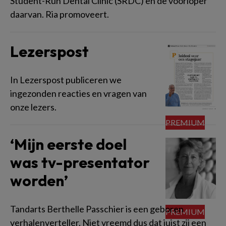
Student-Run Dental Clinic (SRDC) en de voorloper
daarvan. Ria promoveert.
Lezerspost
In Lezerspost publiceren we
ingezonden reacties en vragen van
onze lezers.
‘Mijn eerste doel
was tv-presentator
worden’
Tandarts Berthelle Passchier is een geboren
verhalenverteller. Niet vreemd dus dat juist zij een