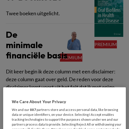
Twee boeken uitgelicht.
De
minimale
financiële basis
Dit keer begin ik deze column met een disclaimer:
deze column gaat over geld. De reden voor deze
disclaimer komt voort uit het feit dat ik met enige
regelmaat door collegae bekritiseerd wordt voor de
We Care About Your Privacy
nadruk die ik soms leg op de financiële kant van de
tandartspraktijk.
We and our
887
partners store and access personal data, like browsing
data or unique identifiers, on your device. Selecting I Accept enables
tracking technologies to support the purposes shown under we and our
partners process data to provide. Selecting Reject All or withdrawing your