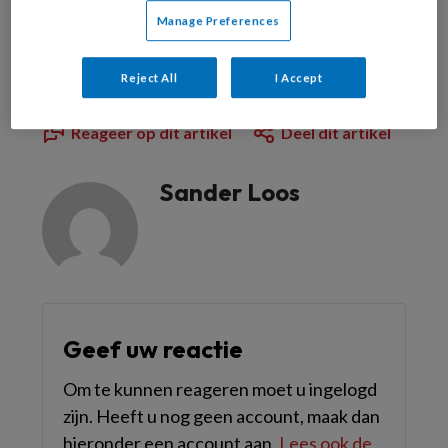
Manage Preferences
Dit artikel is verschenen in
TandartsPraktijk nr.
Reject All
I Accept
7, 2024
.
Reageer op dit artikel
Deel dit artikel
Sander Loos
Geef uw reactie
Om te kunnen reageren moet u ingelogd
zijn. Heeft u nog geen account, maak dan
hieronder een account aan.
Lees ook de