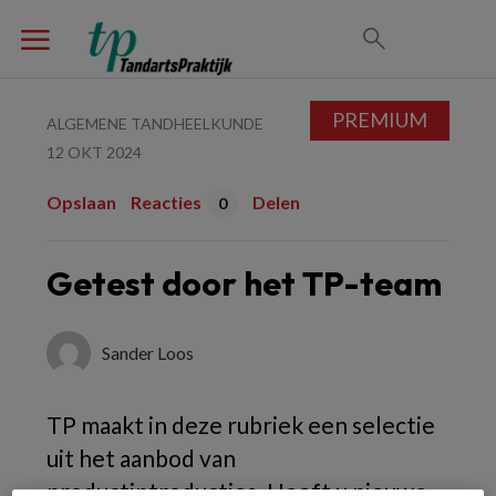
PREMIUM
ALGEMENE TANDHEELKUNDE
12 OKT 2024
Opslaan
Reacties
Delen
0
Getest door het TP-team
Sander Loos
TP maakt in deze rubriek een selectie
uit het aanbod van
productintroducties. Heeft u nieuwe