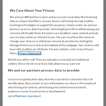
producten die u onder de aandacht
We Care About Your Privacy
wilt brengen, mail dan naar:
We and our
887
partners store and access personal data, like browsing
tandartspraktijk@bsl.nl. TP-
data or unique identifiers, on your device. Selecting I Accept enables
tracking technologies to support the purposes shown under we and our
redacteuren kijken naar de kwaliteit
partners process data to provide. Selecting Reject All or withdrawing your
consent will disable them. If trackers are disabled, some content and ads
van verschillende nieuwe producten
you see may not be as relevant to you. You can resurface this menu to
en doen hiervan verslag.
change your choices or withdraw consent at any time by clicking the
Manage Preferences link on the bottom of the webpage. Your choices will
have effect within our Website. For more details, refer to our Privacy
Policy.
Privacy Statement
Would you rather not? Then we only place essential and statistical
PREMIUM
cookies, these do not record any data about you as a person
We and our partners process data to provide:
Use precise geolocation data. Actively scan device characteristics for
identification. Store and/or access information on a device. Personalised
advertising and content, advertising and content measurement,
Bekijk de mogelijkheden
audience research and services development.
List of Partners (vendors)
Al abonnee?
Log dan in