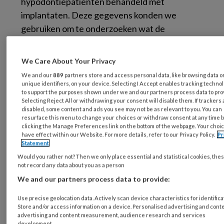
hypodontiepatiënten behandeld met
implantaten. Deze gegevens konden we
gebruiken om te onderzoeken wat de
langetermijnresultaten (implantaat-
overleving, suprastructuuroverleving, conditie
We Care About Your Privacy
van de peri-implantaire weefsels, kwaliteit van
We and our
889
partners store and access personal data, like browsing data o
leven) zijn van behandeling met implantaat-
unique identifiers, on your device. Selecting I Accept enables tracking techno
to support the purposes shown under we and our partners process data to pro
gedragen kroon- en brugwerk bij patiënten
Selecting Reject All or withdrawing your consent will disable them. If trackers 
met meerdere agenetische elementen.
disabled, some content and ads you see may not be as relevant to you. You can
resurface this menu to change your choices or withdraw consent at any time 
clicking the Manage Preferences link on the bottom of the webpage. Your choic
2 Wat heeft u precies onderzocht?
have effect within our Website. For more details, refer to our Privacy Policy.
Pr
Statement
Implantaat-gedragen overkappingsprothese
Would you rather not? Then we only place essential and statistical cookies, the
not record any data about you as a person
bij kinderen.
We and our partners process data to provide:
In zijn algemeenheid geldt dat implantaten ten
Use precise geolocation data. Actively scan device characteristics for identifica
behoeve van prothetische voorzieningen niet
Store and/or access information on a device. Personalised advertising and conte
advertising and content measurement, audience research and services
moeten worden geplaatst voordat een individu
development.