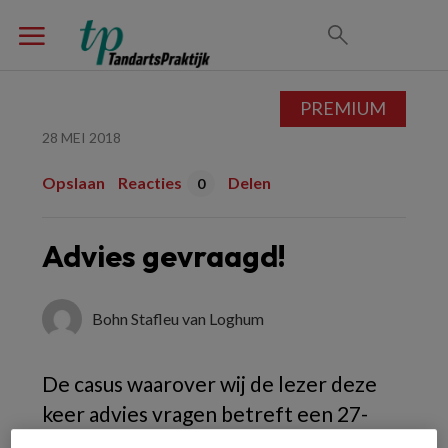
PREMIUM
28 MEI 2018
Opslaan
Reacties
Delen
0
Advies gevraagd!
Bohn Stafleu van Loghum
De casus waarover wij de lezer deze
keer advies vragen betreft een 27-
jarige jongedame die op haar 11e een