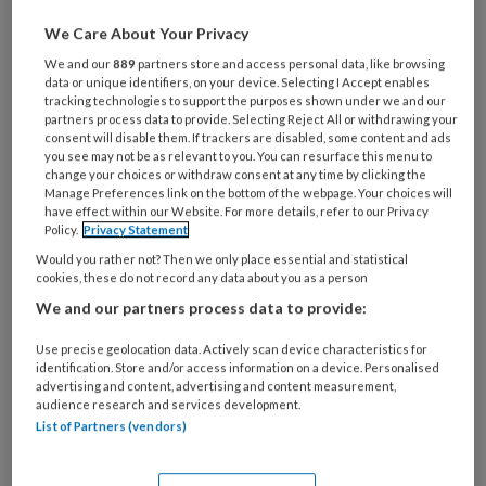
trauma met avulsie 11 gehad heeft.
We Care About Your Privacy
Het element is gereponeerd waarna
We and our
889
partners store and access personal data, like browsing
data or unique identifiers, on your device. Selecting I Accept enables
vervangingsresorptie optrad.
tracking technologies to support the purposes shown under we and our
partners process data to provide. Selecting Reject All or withdrawing your
consent will disable them. If trackers are disabled, some content and ads
you see may not be as relevant to you. You can resurface this menu to
change your choices or withdraw consent at any time by clicking the
PREMIUM
Manage Preferences link on the bottom of the webpage. Your choices will
have effect within our Website. For more details, refer to our Privacy
Policy.
Privacy Statement
Would you rather not? Then we only place essential and statistical
cookies, these do not record any data about you as a person
We and our partners process data to provide:
Bekijk de mogelijkheden
Use precise geolocation data. Actively scan device characteristics for
Al abonnee?
Log dan in
identification. Store and/or access information on a device. Personalised
advertising and content, advertising and content measurement,
audience research and services development.
List of Partners (vendors)
Dit artikel is verschenen in
TandartsPraktijk nr.
4, 2018
.