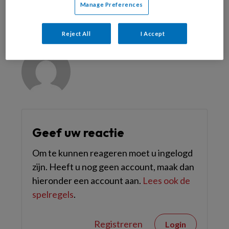
Manage Preferences
Reageer op dit artikel
Deel dit artikel
Reject All
I Accept
Bohn Stafleu van Loghum
Geef uw reactie
Om te kunnen reageren moet u ingelogd
zijn. Heeft u nog geen account, maak dan
hieronder een account aan.
Lees ook de
spelregels
.
Registreren
Login