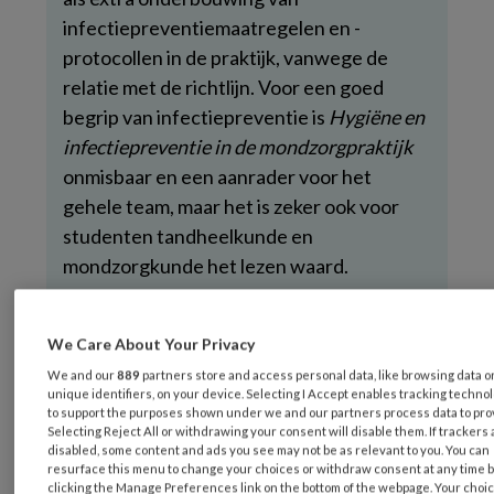
infectiepreventiemaatregelen en -
protocollen in de praktijk, vanwege de
relatie met de richtlijn. Voor een goed
begrip van infectiepreventie is
Hygiëne en
infectiepreventie in de mondzorgpraktijk
onmisbaar en een aanrader voor het
gehele team, maar het is zeker ook voor
studenten tandheelkunde en
mondzorgkunde het lezen waard.
Elk hoofdstuk bevat één of meerdere
We Care About Your Privacy
casussen die de alledaagse dilemma’s uit
de mondzorgpraktijk beschrijven. Elke
We and our
889
partners store and access personal data, like browsing data o
unique identifiers, on your device. Selecting I Accept enables tracking techno
casus wordt verderop in het hoofdstuk
to support the purposes shown under we and our partners process data to pro
Selecting Reject All or withdrawing your consent will disable them. If trackers 
uitgewerkt en voorzien van een duidelijk
disabled, some content and ads you see may not be as relevant to you. You can
antwoord. Door gebruik te maken van
resurface this menu to change your choices or withdraw consent at any time 
clicking the Manage Preferences link on the bottom of the webpage. Your choic