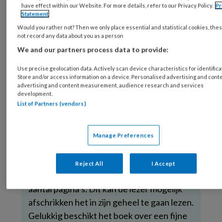
casuïstiek wordt de theoretische
have effect within our Website. For more details, refer to our Privacy Policy.
Pr
onderbouwing van een adequaat
Statement
hygiënebeleid voor iedereen herkenbaar.
Would you rather not? Then we only place essential and statistical cookies, the
not record any data about you as a person
Dat maakt het lezen van het boek zeer
We and our partners process data to provide:
aangenaam, terwijl de literatuurlijsten aan
het eind van elk hoofdstuk verdere
Use precise geolocation data. Actively scan device characteristics for identifica
Store and/or access information on a device. Personalised advertising and conte
verdieping van onderwerpen ontsluiten.
advertising and content measurement, audience research and services
Hygiëne en infectiepreventie zijn
development.
List of Partners (vendors)
onlosmakelijk verbonden met het werk van
iedereen in de mondzorgpraktijk. Bij de
opzet is rekening gehouden met de
Manage Preferences
leesbaarheid voor alle leden van het
mondzorgteam. Het is daardoor een
Reject All
I Accept
omvangrijk boek, zowel qua inhoud als het
aantal pagina’s. Dit kan de lezer mogelijk
afschrikken het in zijn geheel te gaan lezen.
Gelukkig beschikt het boek over een fijne