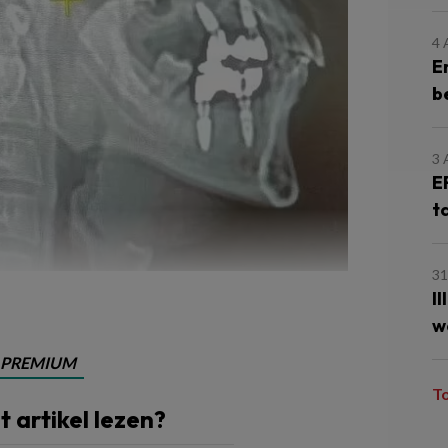
4
E
b
3
E
t
31
t niet op de daartoe bestemd plek zit.
I
w
PREMIUM
T
it artikel lezen?