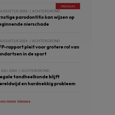
 AUGUSTUS 2026
ACHTERGROND
rnstige parodontitis kan wijzen op
eginnende nierschade
 AUGUSTUS 2026
ACHTERGROND
FP-rapport pleit voor grotere rol van
andartsen in de sport
 JULI 2026
ACHTERGROND
llegale tandheelkunde blijft
ereldwijd en hardnekkig probleem
oon meer nieuws