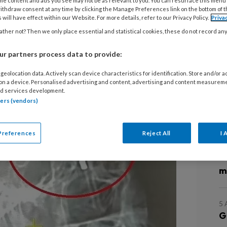
me content and ads you see may not be as relevant to you. You can resurface this menu
ithdraw consent at any time by clicking the Manage Preferences link on the bottom of 
hreven over de Turkse tandheelkunde.
 will have effect within our Website. For more details, refer to our Privacy Policy.
Priva
ther not? Then we only place essential and statistical cookies, these do not record an
verbazen. Neem deze man, Ramazan
 de tandarts ging en de praktijk weer
r partners process data to provide:
 zijn oogholte.
geolocation data. Actively scan device characteristics for identification. Store and/or 
 on a device. Personalised advertising and content, advertising and content measurem
d services development.
tners (vendors)
L
Preferences
Reject All
I 
7
A
m
5
G