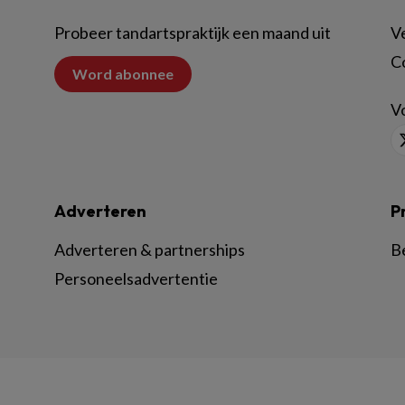
Probeer tandartspraktijk een maand uit
V
C
Word abonnee
Vo
Adverteren
P
Adverteren & partnerships
B
Personeelsadvertentie