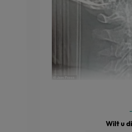
Op het röntgenbeeld is duidelijk te zien dat het implantaa
Wilt u d