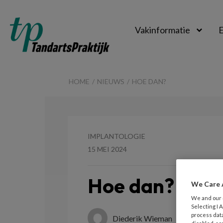
Vakinformatie
E
TandartsPraktijk
HOME
NIEUWS
HOE DAN?
IMPLANTOLOGIE
15 MEI 2024
Hoe dan?
We Care 
We and our
Selecting I
process data
Diederik Wieman