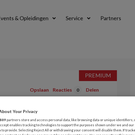
vents & Opleidingen
Service
Partners
PREMIUM
Opslaan
Reacties
Delen
0
About Your Privacy
889
partners store and access personal data, like browsing data or unique identifiers, 
 Accept enables tracking technologies to support the purposes shown under we and our
 to provide. Selecting Reject All or withdrawing your consent will disable them. If track