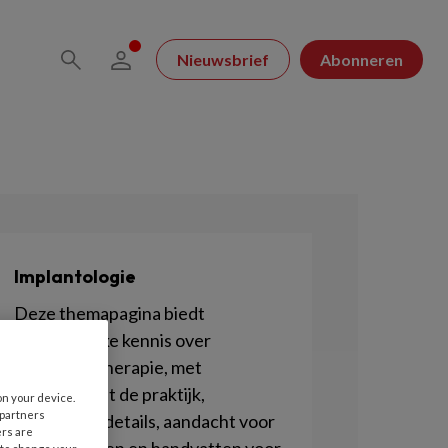
Nieuwsbrief
Abonneren
Implantologie
Deze themapagina biedt
noodzakelijke kennis over
implantaattherapie, met
casuïstiek uit de praktijk,
on your device.
 partners
technische details, aandacht voor
ers are