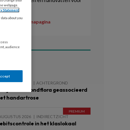
risicofactoren en handvatten voor
 to change your
the webpage.
succes.
cy Statement
y data about you
Naar de themapagina
access
ent, audience
ees ook
Accept
 AUGUSTUS 2026
ACHTERGROND
fwijkende mondflora geassocieerd
et handartrose
 AUGUSTUS 2026
INDIRECTZICHT
ebitscontrole in het klaslokaal