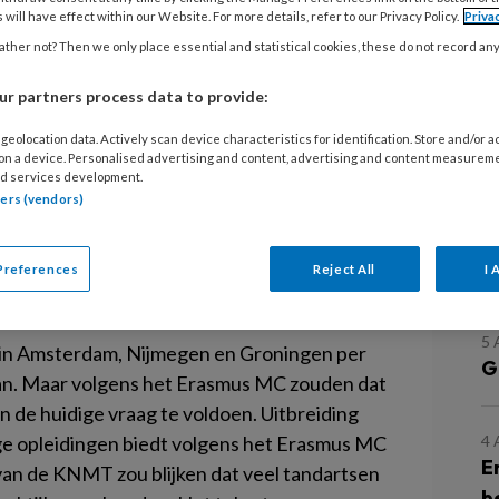
 will have effect within our Website. For more details, refer to our Privacy Policy.
Priva
ther not? Then we only place essential and statistical cookies, these do not record an
lkunde in Nederland, dat is de wens
r partners process data to provide:
ken met het ministerie van OCW zijn
geolocation data. Actively scan device characteristics for identification. Store and/or 
ukken is nog lang niet zeker.
 on a device. Personalised advertising and content, advertising and content measurem
d services development.
tners (vendors)
nnen voor een nieuwe opleiding
smus MC
het tekort aan tandartsen in
L
rder meldt dat een tandarts in Amsterdam
Preferences
Reject All
I 
 in Zeeland zo’n 2500.
5
in Amsterdam, Nijmegen en Groningen per
G
aan. Maar volgens het Erasmus MC zouden dat
 de huidige vraag te voldoen. Uitbreiding
dige opleidingen biedt volgens het Erasmus MC
4
E
 van de KNMT zou blijken dat veel tandartsen
b