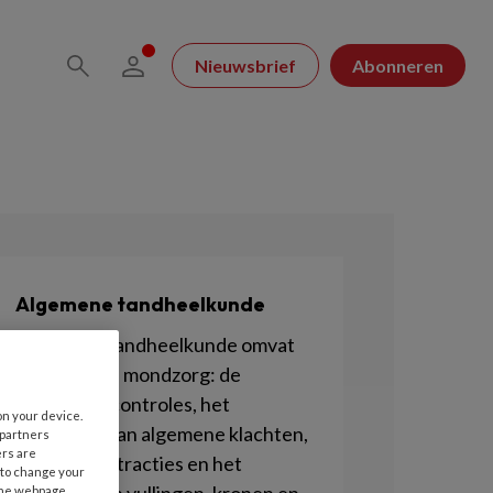
Nieuwsbrief
Abonneren
Algemene tandheelkunde
Algemene tandheelkunde omvat
de reguliere mondzorg: de
periodieke controles, het
on your device.
verhelpen van algemene klachten,
 partners
ers are
maar ook extracties en het
 to change your
the webpage.