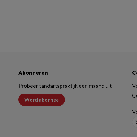
Abonneren
C
Probeer tandartspraktijk een maand uit
V
C
Word abonnee
Vo