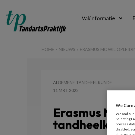
Vakinformatie
E
TandartsPraktijk
HOME
NIEUWS
ERASMUS MC WIL OPLEID
ALGEMENE TANDHEELKUNDE
11 MRT 2022
We Care 
Erasmus MC wil
We and our
tandheelkunde
Selecting I
process data
disabled, so
choices or w