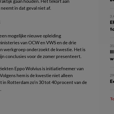
praktijk gaan houden. Het tekort aan
eemt in dat geval niet af.
3
s
E
t
 een mogelijke nieuwe opleiding
inisteries van OCW en VWS en de drie
31
n werkgroep onderzoekt de kwestie. Het is
I
jn conclusies voor de zomer presenteert.
w
kten Eppo Wolvius is initiatiefnemer van
Volgens hem is de kwestie niet alleen
29
E
at in Rotterdam zo’n 30 tot 40 procent van de
.
T