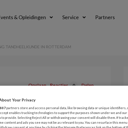
vents & Opleidingen
Service
Partners
ING TANDHEELKUNDE IN ROTTERDAM
Opslaan
Reacties
Delen
0
About Your Privacy
 opleiding
887
partners store and access personal data, like browsing data or unique identifiers, 
 in Rotterdam
 Accept enables tracking technologies to support the purposes shown under we and our
 to provide. Selecting Reject All or withdrawing your consent will disable them. If track
me content and ads you see may not be as relevant to you. You can resurface this menu
ithdraw consent at any time by clicking the Manage Preferences link on the bottom of 