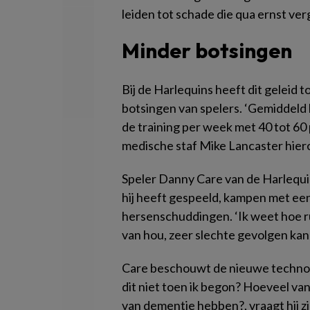
leiden tot schade die qua ernst ve
Minder botsingen
Bij de Harlequins heeft dit geleid t
botsingen van spelers. ‘Gemiddel
de training per week met 40 tot 6
medische staf Mike Lancaster hiero
Speler Danny Care van de Harlequin
hij heeft gespeeld, kampen met ee
hersenschuddingen. ‘Ik weet hoe ru
van hou, zeer slechte gevolgen ka
Care beschouwt de nieuwe technol
dit niet toen ik begon? Hoeveel v
van dementie hebben?, vraagt hij zi