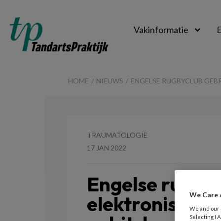
Vakinformatie
E
TandartsPraktijk
HOME
NIEUWS
ENGELSE RUGBYCLUB GEB
TRAUMATOLOGIE
17 JAN 2022
Engelse rugbyc
We Care 
elektronische
We and our
Selecting I