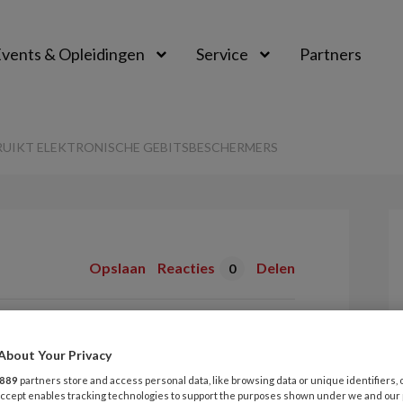
vents & Opleidingen
Service
Partners
RUIKT ELEKTRONISCHE GEBITSBESCHERMERS
Opslaan
Reacties
Delen
0
lub gebruikt
About Your Privacy
889
partners store and access personal data, like browsing data or unique identifiers, 
 Accept enables tracking technologies to support the purposes shown under we and our