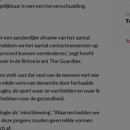
rgelijkbaar is met een hersenschudding.
2
T
ot een aanzienlijke afname van het aantal
T
d hebben we het aantal contactmomenten op
0 procent kunnen verminderen,’ zegt hoofd
ver in de Britse krant The Guardian.
s stelt vast dat veel van de mensen met wie
n milde vorm van dementie door herhaalde
gby, de sport waar ze van hielden en waar ik
n hebben voor de gezondheid.
ogie als ‘mind blowing’. ‘Waarom hadden we
an deze jongens zouden geen milde vormen
ch af.