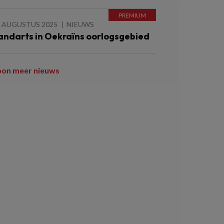
1 AUGUSTUS 2025
NIEUWS
andarts in Oekraïns oorlogsgebied
oon meer nieuws