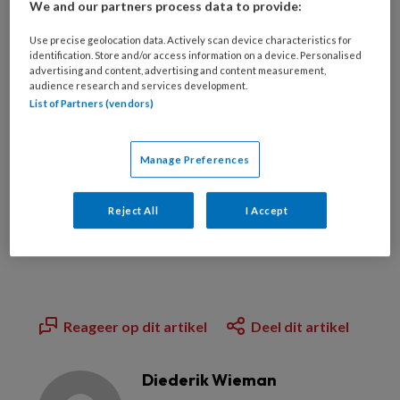
We and our partners process data to provide:
Use precise geolocation data. Actively scan device characteristics for
PREMIUM
identification. Store and/or access information on a device. Personalised
advertising and content, advertising and content measurement,
audience research and services development.
Wilt u dit artikel lezen?
List of Partners (vendors)
Manage Preferences
Bekijk de mogelijkheden
Reject All
I Accept
Al abonnee?
Log dan in
Reageer op dit artikel
Deel dit artikel
Diederik Wieman