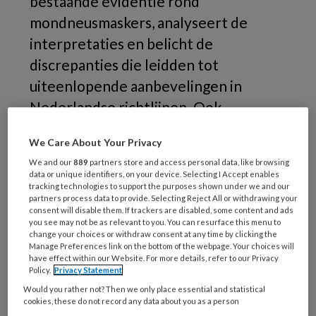
bestaande evidentie rond
mondneusmaskers, analyseert de
interpretaties en belicht de
discrepanties die leidden tot
uiteenlopende aanbevelingen in
Nederlandse richtlijnen. Ook
benadrukt zij het belang van een brede
We Care About Your Privacy
en gelaagde aanpak van
We and our
889
partners store and access personal data, like browsing
infectiepreventie.
data or unique identifiers, on your device. Selecting I Accept enables
tracking technologies to support the purposes shown under we and our
partners process data to provide. Selecting Reject All or withdrawing your
consent will disable them. If trackers are disabled, some content and ads
you see may not be as relevant to you. You can resurface this menu to
change your choices or withdraw consent at any time by clicking the
Manage Preferences link on the bottom of the webpage. Your choices will
have effect within our Website. For more details, refer to our Privacy
Policy.
Privacy Statement
Would you rather not? Then we only place essential and statistical
cookies, these do not record any data about you as a person