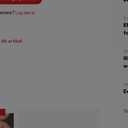
onnee?
Log dan in
3
E
t
 dit artikel
31
I
w
29
E
T