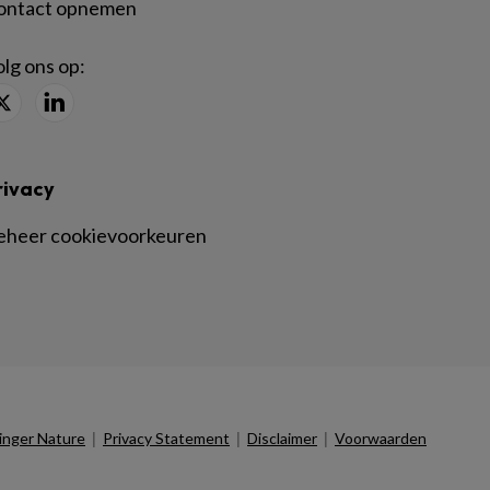
ontact opnemen
lg ons op:
rivacy
eheer cookievoorkeuren
|
|
|
inger Nature
Privacy Statement
Disclaimer
Voorwaarden