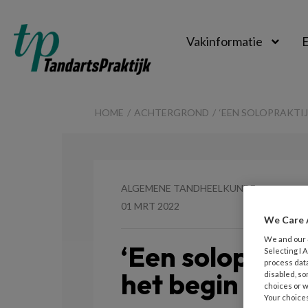
Vakinformatie
E
TandartsPraktijk
HOME
ACHTERGROND
‘EEN SOLOPRAKTIJ
ALGEMENE TANDHEELKUNDE
01 MRT 2022
We Care 
We and our
‘Een soloprakt
Selecting I
process data
het begin miss
disabled, so
choices or w
Your choices