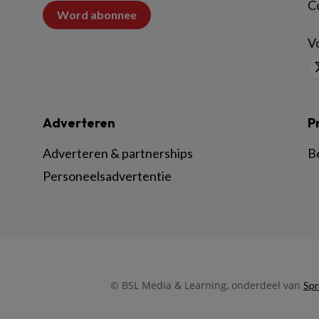
C
Word abonnee
Vo
Adverteren
P
Adverteren & partnerships
B
Personeelsadvertentie
© BSL Media & Learning, onderdeel van
Spr