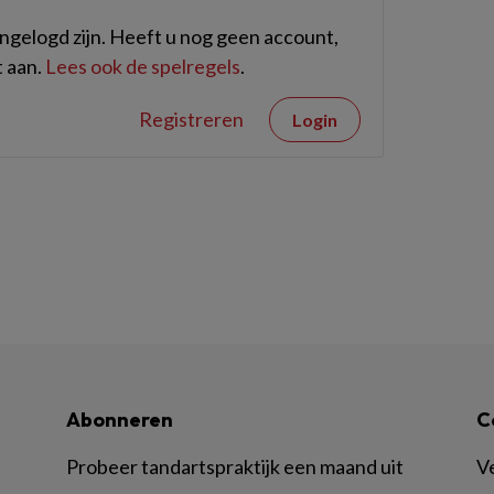
gelogd zijn. Heeft u nog geen account,
 aan.
Lees ook de spelregels
.
Registreren
Login
Abonneren
C
Probeer tandartspraktijk een maand uit
V