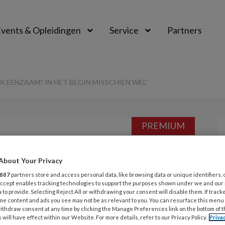
vents & Opleidingen
Service
Partners
K EENZAAM? IN HET BEGIN MISSCHIEN WEL’
PREMIUM
Opslaan
Reacties
Delen
0
About Your Privacy
887
partners store and access personal data, like browsing data or unique identifiers, 
ijk eenzaam? In
 Accept enables tracking technologies to support the purposes shown under we and our
 to provide. Selecting Reject All or withdrawing your consent will disable them. If track
chien wel’
me content and ads you see may not be as relevant to you. You can resurface this menu
ithdraw consent at any time by clicking the Manage Preferences link on the bottom of 
 will have effect within our Website. For more details, refer to our Privacy Policy.
Priva