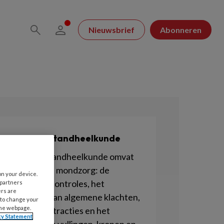
Nieuwsbrief
Abonneren
Algemene tandheelkunde
Algemene tandheelkunde omvat
de reguliere mondzorg: de
on your device.
periodieke controles, het
 partners
ers are
verhelpen van algemene klachten,
 to change your
the webpage.
maar ook extracties en het
cy Statement