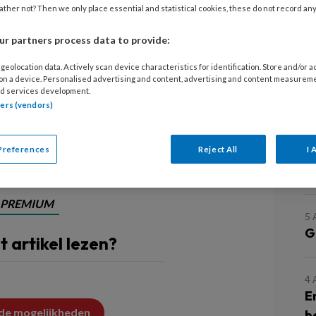
ther not? Then we only place essential and statistical cookies, these do not record an
r partners process data to provide:
 Ooit was het bijna een
geolocation data. Actively scan device characteristics for identification. Store and/or 
, kiezen? Tandarts Nick Volkers
 on a device. Personalised advertising and content, advertising and content measurem
d services development.
 schaarste aan banen en het geluk dat
tners (vendors)
 vinden. ‘Pakken wat je pakken kunt
as toen het sfeertje.’
Preferences
Reject All
I 
L
PREMIUM
5
G
it artikel lezen?
4
E
 de mogelijkheden
b