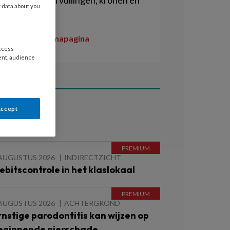
plaatsen van vullingen, kronen en
y data about you
bruggen.
Naar de themapagina
access
ent, audience
Accept
ees ook
 AUGUSTUS 2026
INDIRECTZICHT
ebitscontrole in het klaslokaal
 AUGUSTUS 2026
ACHTERGROND
rnstige parodontitis kan wijzen op
eginnende nierschade