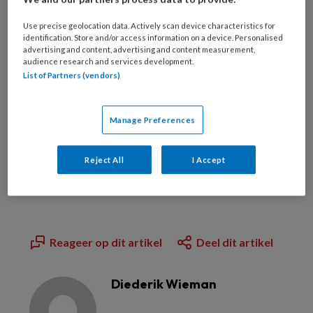
Use precise geolocation data. Actively scan device characteristics for
PREMIUM
identification. Store and/or access information on a device. Personalised
advertising and content, advertising and content measurement,
audience research and services development.
Wilt u dit artikel lezen?
List of Partners (vendors)
Manage Preferences
Bekijk de mogelijkheden
Reject All
I Accept
Al abonnee?
Log dan in
Reageer op dit artikel
Deel dit artikel
Diederik Wieman