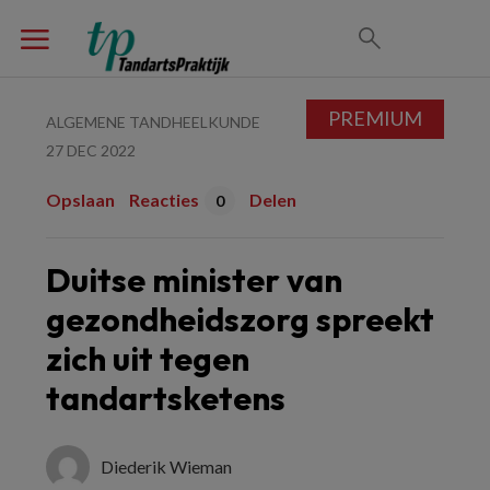
PREMIUM
ALGEMENE TANDHEELKUNDE
27 DEC 2022
Opslaan
Reacties
Delen
0
Duitse minister van
gezondheidszorg spreekt
zich uit tegen
tandartsketens
Diederik Wieman