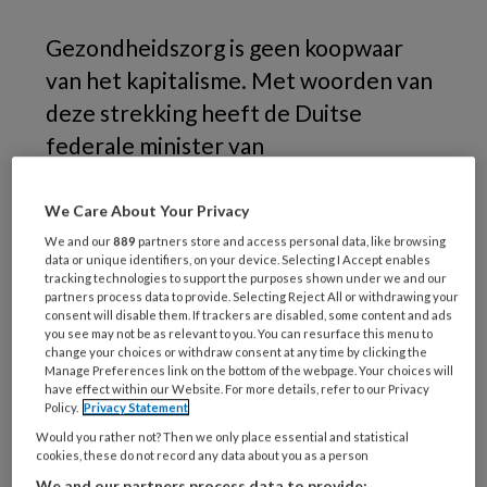
Gezondheidszorg is geen koopwaar
van het kapitalisme. Met woorden van
deze strekking heeft de Duitse
federale minister van
Volksgezondheid prof. Karl Lauterbach
zich uitgesproken tegen de
We Care About Your Privacy
vercommercialisering van de zorg. De
We and our
889
partners store and access personal data, like browsing
data or unique identifiers, on your device. Selecting I Accept enables
minister hekelde onder meer de
tracking technologies to support the purposes shown under we and our
partners process data to provide. Selecting Reject All or withdrawing your
overnames van tandartspraktijken,
consent will disable them. If trackers are disabled, some content and ads
you see may not be as relevant to you. You can resurface this menu to
oogheelkundige- en dialysecentra
change your choices or withdraw consent at any time by clicking the
door het grootkapitaal. De Duitse
Manage Preferences link on the bottom of the webpage. Your choices will
have effect within our Website. For more details, refer to our Privacy
beroepsverenigingen van tandartsen
Policy.
Privacy Statement
juichen zijn standpunten toe.
Would you rather not? Then we only place essential and statistical
cookies, these do not record any data about you as a person
We and our partners process data to provide: