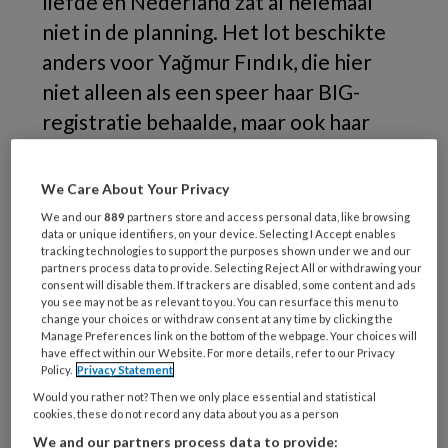
liefde en Nederland zat al helemaal
niet in de planning. Het lot beschikte
anders voor
Ya
ğ
mur
Fındık, die hier
niet alleen als een speer haar BIG-
registratie behaalde, maar ook haar
huis leerde schoonmaken.
We Care About Your Privacy
We and our
889
partners store and access personal data, like browsing
data or unique identifiers, on your device. Selecting I Accept enables
tracking technologies to support the purposes shown under we and our
partners process data to provide. Selecting Reject All or withdrawing your
consent will disable them. If trackers are disabled, some content and ads
you see may not be as relevant to you. You can resurface this menu to
change your choices or withdraw consent at any time by clicking the
Manage Preferences link on the bottom of the webpage. Your choices will
have effect within our Website. For more details, refer to our Privacy
Policy.
Privacy Statement
Would you rather not? Then we only place essential and statistical
cookies, these do not record any data about you as a person
We and our partners process data to provide: