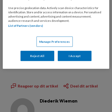
Use precise geolocation data. Actively scan device characteristics for
PREMIUM
identification. Store and/or access information on a device. Personalised
advertising and content, advertising and content measurement,
audience research and services development.
Wilt u dit artikel lezen?
List of Partners (vendors)
Manage Preferences
Bekijk de mogelijkheden
Reject All
I Accept
Al abonnee?
Log dan in
Reageer op dit artikel
Deel dit artikel
Diederik Wieman