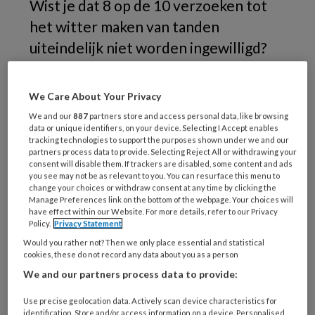
Wist je dat 8 op de 10 verzoeken tot
het witter maken van tanden
uiteindelijk niet worden ingewilligd?
85% van de mensen wil na een gebitsreiniging
We Care About Your Privacy
wittere tanden.
We and our
887
partners store and access personal data, like browsing
data or unique identifiers, on your device. Selecting I Accept enables
Het moment om een bleekbehandeling te
tracking technologies to support the purposes shown under we and our
geven zonder waterstofperoxide. Ruim 700
partners process data to provide. Selecting Reject All or withdrawing your
consent will disable them. If trackers are disabled, some content and ads
Duitse tandartsen en mondhygiënisten
you see may not be as relevant to you. You can resurface this menu to
change your choices or withdraw consent at any time by clicking the
gebruiken het als een succesvol alternatief.
Manage Preferences link on the bottom of the webpage. Your choices will
Beautiful Smile is een veilig, pijnloos,
have effect within our Website. For more details, refer to our Privacy
Policy.
Privacy Statement
betaalbaar en gecertificeerd alternatief voor
Would you rather not? Then we only place essential and statistical
tandenbleken.
Download de factsheet
cookies, these do not record any data about you as a person
We and our partners process data to provide:
Reageer op dit artikel
Deel dit artikel
Use precise geolocation data. Actively scan device characteristics for
identification. Store and/or access information on a device. Personalised