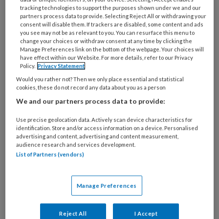
tracking technologies to support the purposes shown under we and our
Vaak hebben zij er last van dat het speeksel uit
partners process data to provide. Selecting Reject All or withdrawing your
consent will disable them. If trackers are disabled, some content and ads
de mond loopt. In sommige gevallen komt dat
you see may not be as relevant to you. You can resurface this menu to
door een overmatige speekselproductie, maar
change your choices or withdraw consent at any time by clicking the
Manage Preferences link on the bottom of the webpage. Your choices will
de betrokkenen hebben veel vaker dan
have effect within our Website. For more details, refer to our Privacy
anderen last van een te droge mond. Dat lijkt
Policy.
Privacy Statement
met elkaar in tegenspraak, maar de
Would you rather not? Then we only place essential and statistical
cookies, these do not record any data about you as a person
onderzoekers wijzen erop dat Parkinson een
We and our partners process data to provide:
neurologische aandoening is waardoor
patiënten problemen hebben met de controle
Use precise geolocation data. Actively scan device characteristics for
identification. Store and/or access information on a device. Personalised
van gezichts- en andere spieren en met slikken.
advertising and content, advertising and content measurement,
Ook bijverschijnselen van medicijnen spelen
audience research and services development.
List of Partners (vendors)
een rol.
Speekselproblemen en
Manage Preferences
mondgezondheid
Reject All
I Accept