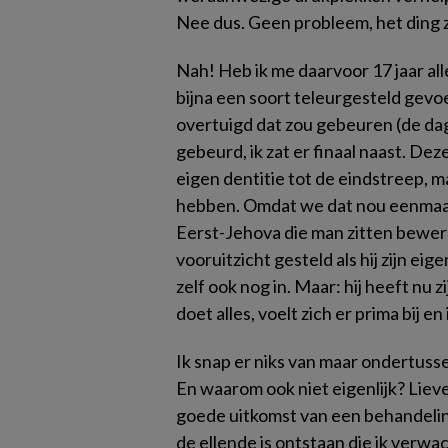
Nee dus. Geen probleem, het ding zi
Nah! Heb ik me daarvoor 17 jaar all
bijna een soort teleurgesteld gevo
overtuigd dat zou gebeuren (de dag 
gebeurd, ik zat er finaal naast. De
eigen dentitie tot de eindstreep, ma
hebben. Omdat we dat nou eenmaal z
Eerst-Jehova die man zitten bewerk
vooruitzicht gesteld als hij zijn ei
zelf ook nog in. Maar: hij heeft nu 
doet alles, voelt zich er prima bij en
Ik snap er niks van maar ondertusse
En waarom ook niet eigenlijk? Lie
goede uitkomst van een behandelin
de ellende is ontstaan die ik verwa