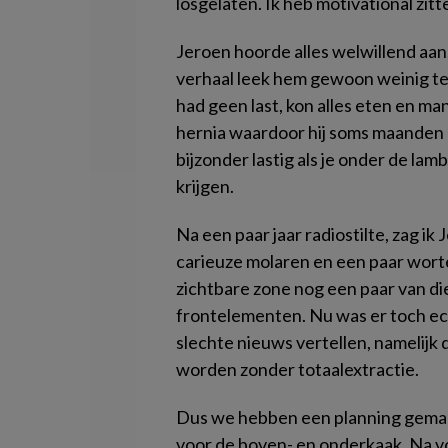
losgelaten. Ik heb motivational zit
Jeroen hoorde alles welwillend aan,
verhaal leek hem gewoon weinig te b
had geen last, kon alles eten en man
hernia waardoor hij soms maanden n
bijzonder lastig als je onder de la
krijgen.
Na een paar jaar radiostilte, zag ik
carieuze molaren en een paar wortel
zichtbare zone nog een paar van di
frontelementen. Nu was er toch ec
slechte nieuws vertellen, namelijk
worden zonder totaalextractie.
Dus we hebben een planning gemaa
voor de boven- en onderkaak. Na vo