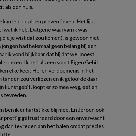
t als een huis.
e kanten op zitten preventieven. Het lijkt
el wat ik heb. Datgene waarvan ik was
die je wist dat zou komen), is gewoon niet
ze jongen had helemaal geen belang bij een
ar ik vond blijkbaar dat hij dat wel moest
o leren. Ik heb als een soort Eigen Gebit
en elke keer. Hel en verdoemenis in het
gen tanden zou verliezen en ik geloofde daar
zijn kunstgebit, loopt er zo mee weg, eet en
 is tevreden.
n ben ik er hartstikke blij mee. En Jeroen ook.
ver prettig gefrustreerd door een onverwacht
g dan tevreden aan het balen omdat precies
chtte.