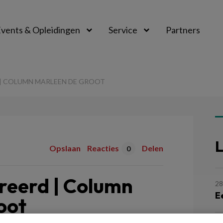
vents & Opleidingen
Service
Partners
 | COLUMN MARLEEN DE GROOT
L
Opslaan
Reacties
Delen
0
treerd | Column
28
E
oot