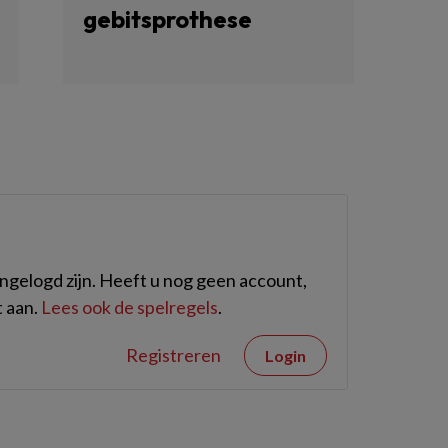
gebitsprothese
gelogd zijn. Heeft u nog geen account,
 aan.
Lees ook de spelregels
.
Registreren
Login