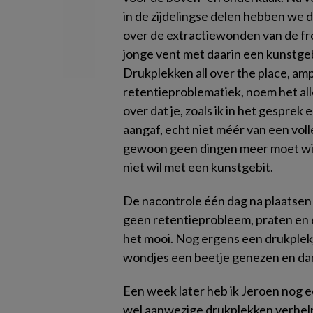
in de zijdelingse delen hebben we 
over de extractiewonden van de fro
jonge vent met daarin een kunstgeb
Drukplekken all over the place, am
retentieproblematiek, noem het all
over dat je, zoals ik in het gesprek 
aangaf, echt niet méér van een voll
gewoon geen dingen meer moet wi
niet wil met een kunstgebit.
De nacontrole één dag na plaatsen 
geen retentieprobleem, praten en e
het mooi. Nog ergens een drukplekj
wondjes een beetje genezen en dan 
Een week later heb ik Jeroen nog e
wel aanwezige drukplekken verhelpe