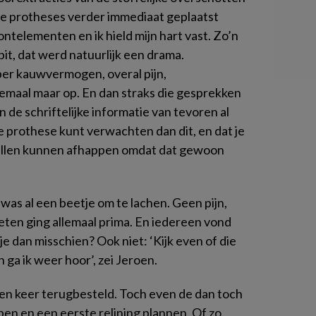
de protheses verder immediaat geplaatst
ntelementen en ik hield mijn hart vast. Zo’n
it, dat werd natuurlijk een drama.
per kauwvermogen, overal pijn,
emaal maar op. En dan straks die gesprekken
en de schriftelijke informatie van tevoren al
e prothese kunt verwachten dan dit, en dat je
llen kunnen afhappen omdat dat gewoon
was al een beetje om te lachen. Geen pijn,
ten ging allemaal prima. En iedereen vond
e dan misschien? Ook niet: ‘Kijk even of die
ga ik weer hoor’, zei Jeroen.
en keer terugbesteld. Toch even de dan toch
n en een eerste relining plannen. Of zo.