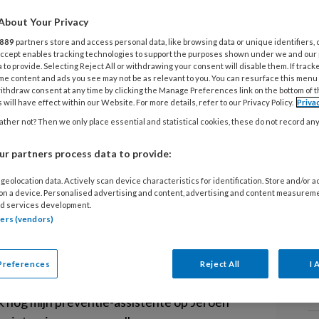
25
en kunstgebit, dat werd natuurlijk
About Your Privacy
Z
over the place, amper kauwvermogen,
K
889
partners store and access personal data, like browsing data or unique identifiers, 
 Accept enables tracking technologies to support the purposes shown under we and our
atiek, noem het allemaal maar op."
 to provide. Selecting Reject All or withdrawing your consent will disable them. If track
me content and ads you see may not be as relevant to you. You can resurface this menu
3 
ithdraw consent at any time by clicking the Manage Preferences link on the bottom of 
j wie ik twee weken geleden een ouderwetse,
 will have effect within our Website. For more details, refer to our Privacy Policy.
Priva
E
atprothese heb geplaatst.
ther not? Then we only place essential and statistical cookies, these do not record an
v
 in mijn vermogen liggende methoden heb
 het Verschrikkelijke Ding dat prothese
r partners process data to provide:
25
geolocation data. Actively scan device characteristics for identification. Store and/or 
 on a device. Personalised advertising and content, advertising and content measurem
B
ze praktijk en vol goede moed heb ik meneer,
d services development.
tners (vendors)
n Jeroen, voorgelicht over het voorkómen
en. Ook heb ik geen gelegenheid onbenut
25
van roken op de mondgezondheid te
Preferences
Reject All
I 
F
al suf geboord en gevuld en ik heb een heel
n
 nog mijn preventie-assistente op Jeroen