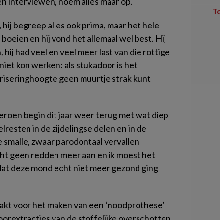
ten interviewen, noem alles maar op.
T
 hij begreep alles ook prima, maar het hele
oeien en hij vond het allemaal wel best. Hij
, hij had veel en veel meer last van die rottige
iet kon werken: als stukadoor is het
mbriseringhoogte geen muurtje strak kunt
 Jeroen begin dit jaar weer terug met wat diep
resten in de zijdelingse delen en in de
e smalle, zwaar parodontaal vervallen
ht geen redden meer aan en ik moest het
 dat deze mond echt niet meer gezond ging
kt voor het maken van een ‘noodprothese’
orextracties van de stoffelijke overschotten