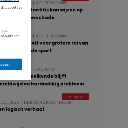
 AUGUSTUS 2026
ACHTERGROND
y data about you
rnstige parodontitis kan wijzen op
eginnende nierschade
access
 AUGUSTUS 2026
ACHTERGROND
ent, audience
FP-rapport pleit voor grotere rol van
andartsen in de sport
Accept
 JULI 2026
ACHTERGROND
llegale tandheelkunde blijft
ereldwijd en hardnekkig probleem
 JULI 2026
DE BOOR DRAAIT DOOR
en logisch verhaal