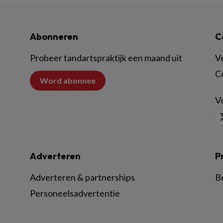
Abonneren
C
Probeer tandartspraktijk een maand uit
V
C
Word abonnee
Vo
Adverteren
P
Adverteren & partnerships
B
Personeelsadvertentie