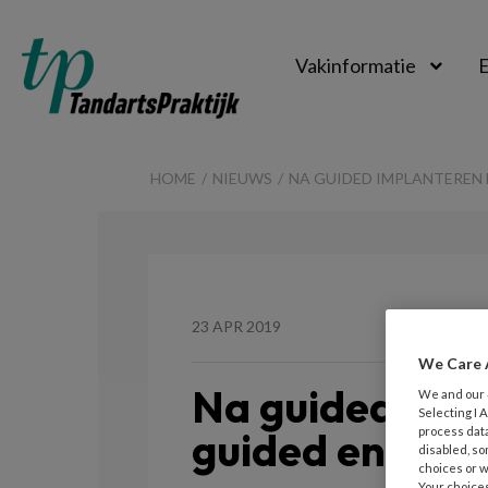
Vakinformatie
E
TandartsPraktijk
HOME
NIEUWS
NA GUIDED IMPLANTEREN
23 APR 2019
We Care 
Na guided imp
We and our
Selecting I
guided endo
process data
disabled, so
choices or w
Your choices