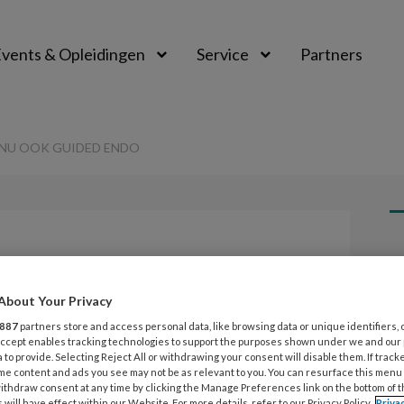
vents & Opleidingen
Service
Partners
 NU OOK GUIDED ENDO
L
Opslaan
Reacties
Delen
0
About Your Privacy
lanteren nu ook
887
partners store and access personal data, like browsing data or unique identifiers, 
5
 Accept enables tracking technologies to support the purposes shown under we and our
G
 to provide. Selecting Reject All or withdrawing your consent will disable them. If track
me content and ads you see may not be as relevant to you. You can resurface this menu
ithdraw consent at any time by clicking the Manage Preferences link on the bottom of 
 will have effect within our Website. For more details, refer to our Privacy Policy.
Priva