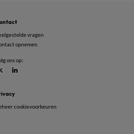
ontact
eelgestelde vragen
ontact opnemen
lg ons op:
rivacy
eheer cookievoorkeuren