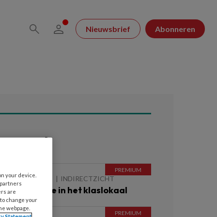
Nieuwsbrief
Abonneren
ees ook
on your device.
 AUGUSTUS 2026
INDIRECTZICHT
 partners
ebitscontrole in het klaslokaal
ers are
 to change your
the webpage.
cy Statement