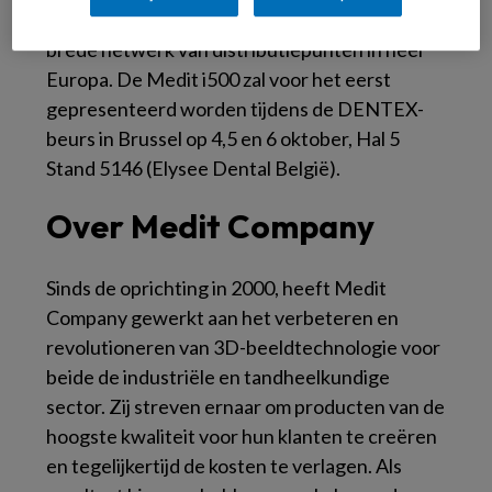
oktober 2018 in de verkoop aanbieden via zijn
brede netwerk van distributiepunten in heel
Europa. De Medit i500 zal voor het eerst
gepresenteerd worden tijdens de DENTEX-
beurs in Brussel op 4,5 en 6 oktober, Hal 5
Stand 5146 (Elysee Dental België).
Over Medit Company
Sinds de oprichting in 2000, heeft Medit
Company gewerkt aan het verbeteren en
revolutioneren van 3D-beeldtechnologie voor
beide de industriële en tandheelkundige
sector. Zij streven ernaar om producten van de
hoogste kwaliteit voor hun klanten te creëren
en tegelijkertijd de kosten te verlagen. Als