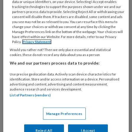
software waarmee gebruikers scangegevens
data or unique identifiers, on your device. Selecting I Accept enables
tracking technologies to support the purposes shown under we and our
en orders kunnen beheren, dit om hen te
partners process data to provide. Selecting Reject All or withdrawing your
helpen de tandheelkundige workfl ow effi
consent will disable them. If trackers are disabled, some content and ads
you see may not be as relevant to you. You can resurface this menu to
ciënt te houden. Minho Chang, CEO van Medit
change your choices or withdraw consent at any time by clicking the
Manage Preferences link on the bottom of the webpage. Your choices will
Company zegt het volgende: “Medit heeft
have effect within our Website. For more details, refer to our Privacy
expertise opgebouwdin 3D-scanning sinds
Policy.
Privacy Statement
2000 als fabrikant voor de industriële 3D-
Would you rather not? Then we only place essential and statistical
cookies, these do not record any data about you as a person
scanner en heeft dit vervolgens uitgebreid
We and our partners process data to provide:
naar de tandheelkundige sector. Dit is de
reden waarom onze producten een dergelijke
Use precise geolocation data. Actively scan device characteristics for
identification. Store and/or access information on a device. Personalised
hoge nauwkeurigheid en snelheid bieden bij
advertising and content, advertising and content measurement,
het scannen in 3D. Gecombineerd met onze
audience research and services development.
List of Partners (vendors)
gebruikersvriendelijke en intuïtieve software,
verwacht ik dat de Medit i500 de beste
scanervaring biedt voor tandheelkundige
Manage Preferences
professionals.”
Modern Dental Europe zal de Medit i500 vanaf
Reject All
I Accept