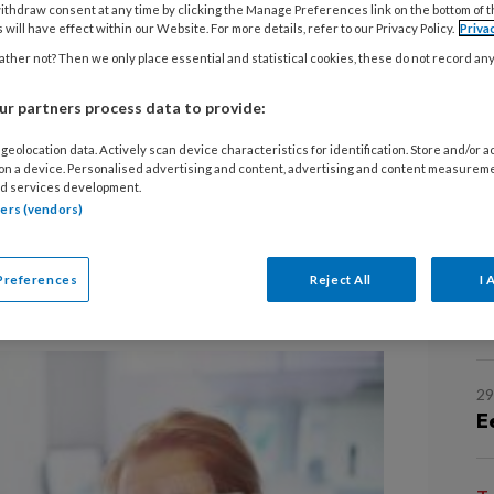
4
ithdraw consent at any time by clicking the Manage Preferences link on the bottom of 
s sinds het begin van de pandemie
 will have effect within our Website. For more details, refer to our Privacy Policy.
Priva
E
 uit angst voor besmetting. “Je gebit
ther not? Then we only place essential and statistical cookies, these do not record an
b
belangrijk, zegt tandarts Wolter
r partners process data to provide:
ninklijke Nederlandse Maatschappij
3
geolocation data. Actively scan device characteristics for identification. Store and/or 
elkunde (KNMT). “Een goede
E
 on a device. Personalised advertising and content, advertising and content measurem
een betere algemene gezondheid en
d services development.
t
tners (vendors)
ocht iemand besmet raken met het
31
Preferences
Reject All
I 
I
w
29
E