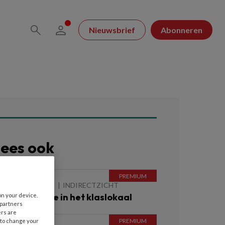
Nieuwsbrief
Abonneren
ees ook
 AUGUSTUS 2026
INDIRECTZICHT
ebitscontrole in het klaslokaal
on your device.
 partners
ers are
 to change your