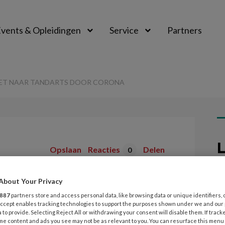
vents & Opleidingen
Service
Partners
IET NAAR TANDARTS DOOR CORONA
L
Opslaan
Reacties
Delen
0
nders niet naar
About Your Privacy
5
G
887
partners store and access personal data, like browsing data or unique identifiers, 
 corona
 Accept enables tracking technologies to support the purposes shown under we and our
 to provide. Selecting Reject All or withdrawing your consent will disable them. If track
me content and ads you see may not be as relevant to you. You can resurface this menu