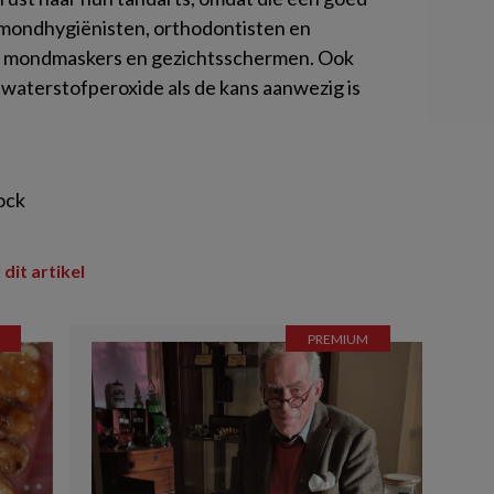
 mondhygiënisten, orthodontisten en
d mondmaskers en gezichtsschermen. Ook
 waterstofperoxide als de kans aanwezig is
tock
 dit artikel