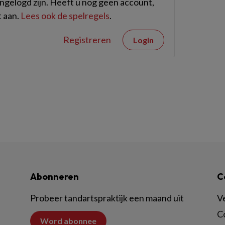
gelogd zijn. Heeft u nog geen account,
 aan.
Lees ook de spelregels
.
Registreren
Login
Abonneren
C
Probeer tandartspraktijk een maand uit
V
C
Word abonnee