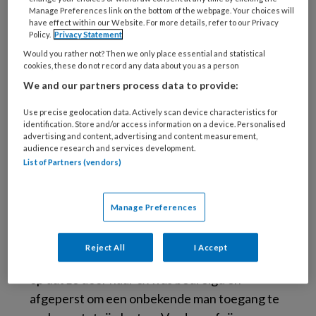
Manage Preferences link on the bottom of the webpage. Your choices will
aan dat de man eind december 2015 aan de
have effect within our Website. For more details, refer to our Privacy
Vrije Universiteit is afgestudeerd, terwijl hij op
Policy.
Privacy Statement
dat moment tandheelkunde studeerde aan de
Would you rather not? Then we only place essential and statistical
cookies, these do not record any data about you as a person
Universiteit van Amsterdam en nog aan een
We and our partners process data to provide:
masteropleiding moest beginnen. Op de laptop
van de man stond een digitale kopie van het
Use precise geolocation data. Actively scan device characteristics for
identification. Store and/or access information on a device. Personalised
valse diploma. Dit nagemaakte diploma was
advertising and content, advertising and content measurement,
door een onbekende vrouw in Hongarije bij de
audience research and services development.
List of Partners (vendors)
verantwoordelijke instantie aangegeven.
De verdachte verklaarde tijdens de rechtszaak
Manage Preferences
slachtoffer te zijn van de wraakzuchtige ex-
man van zijn echtgenote. Volgens hem
Reject All
I Accept
biechtte zijn echtgenote kort voor de zitting
op dat ze door haar ex was bedreigd en
afgeperst om een onbekende man toegang te