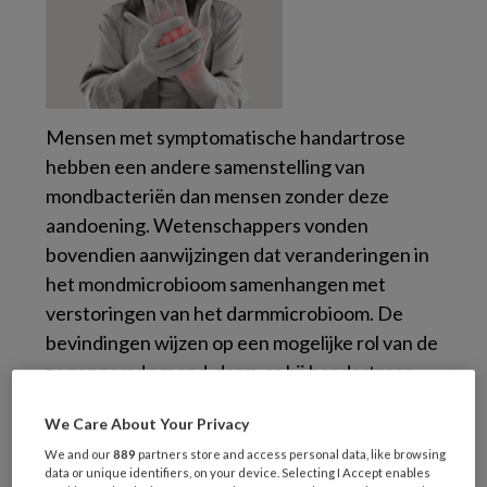
Mensen met symptomatische handartrose
hebben een andere samenstelling van
mondbacteriën dan mensen zonder deze
aandoening. Wetenschappers vonden
bovendien aanwijzingen dat veranderingen in
het mondmicrobioom samenhangen met
verstoringen van het darmmicrobioom. De
bevindingen wijzen op een mogelijke rol van de
zogenoemde mond-darm-as bij handartrose.
We Care About Your Privacy
ALGEMENE TANDHEELKUNDE
We and our
889
partners store and access personal data, like browsing
5 AUGUSTUS 2026
data or unique identifiers, on your device. Selecting I Accept enables