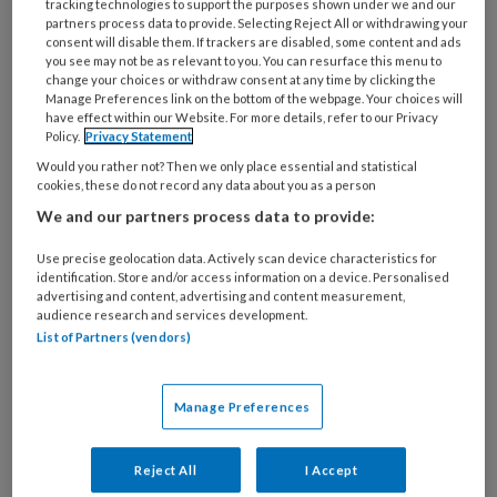
tracking technologies to support the purposes shown under we and our
Gebitscontrole in het
partners process data to provide. Selecting Reject All or withdrawing your
klaslokaal
consent will disable them. If trackers are disabled, some content and ads
you see may not be as relevant to you. You can resurface this menu to
change your choices or withdraw consent at any time by clicking the
Manage Preferences link on the bottom of the webpage. Your choices will
have effect within our Website. For more details, refer to our Privacy
Policy.
Privacy Statement
Would you rather not? Then we only place essential and statistical
cookies, these do not record any data about you as a person
We and our partners process data to provide:
Use precise geolocation data. Actively scan device characteristics for
TP-redacteur Jacques Koch leest oude
identification. Store and/or access information on a device. Personalised
tandartsfoto’s met een scannende blik: er is
advertising and content, advertising and content measurement,
audience research and services development.
altijd meer te zien dan je denkt. In de
List of Partners (vendors)
komende editie: Gebitscontrole
in het klaslokaal. Datum onbekend, meldt
Manage Preferences
het infofiche van het Nationaal Archief
waarin deze foto is opgeborgen. Net als de
Reject All
I Accept
locatie. Afgaande op de ingelijste